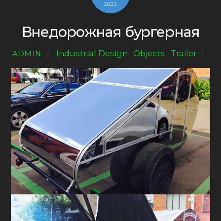
2022
Внедорожная бургерная
Industrial Design
,
Objects
,
Trailer
ADMIN